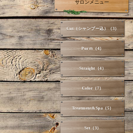
サロンメニュー
Cut（シャンプー込）（3）
Purｍ（4）
Straight（4）
Color（7）
Treatment&Spa（5）
Set（3）