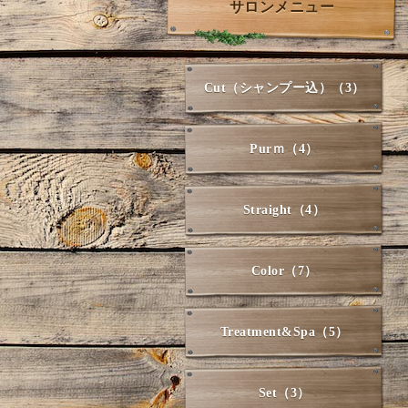
サロンメニュー
Cut（シャンプー込）（3）
Purｍ（4）
Straight（4）
Color（7）
Treatment&Spa（5）
Set（3）